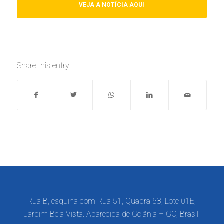
VEJA A NOTÍCIA AQUI
Share this entry
Rua B, esquina com Rua 51, Quadra 58, Lote 01E,
Jardim Bela Vista. Aparecida de Goiânia – GO, Brasil.