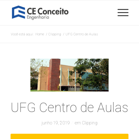
Você está aqui:
Home
/
Clipping
/
UFG Centro de Aulas
UFG Centro de Aulas
/
junho 19, 2019
em
Clipping