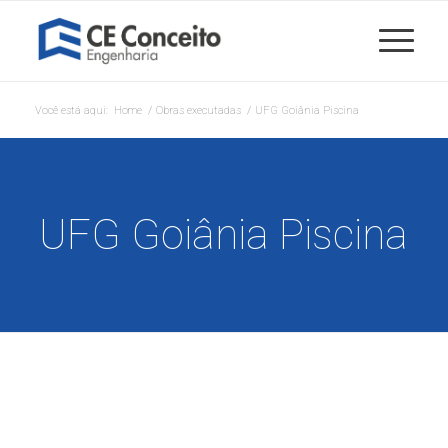
Você está aqui:
Home
/
Obras executadas
/
UFG Goiânia Piscina
UFG Goiânia Piscina